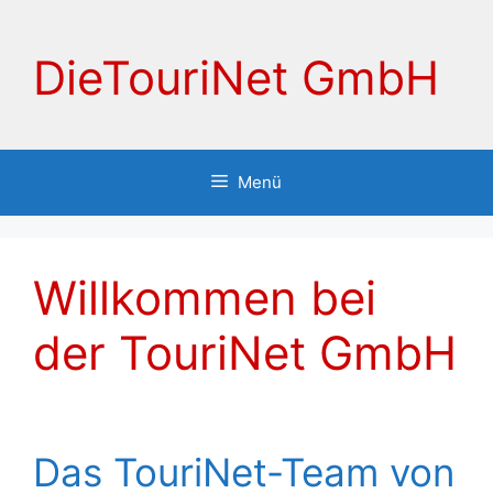
Zum
Inhalt
DieTouriNet GmbH
springen
Menü
Willkommen bei
der TouriNet GmbH
Das TouriNet-Team von